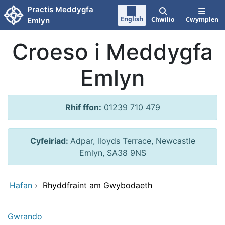
Neidio i'r prif gynnwy
Practis Meddygfa
English
Chwilio
Cwymplen
Emlyn
Croeso i Meddygfa
Emlyn
Rhif ffon:
01239 710 479
Cyfeiriad:
Adpar, lloyds Terrace, Newcastle
Emlyn, SA38 9NS
Hafan
›
Rhyddfraint am Gwybodaeth
Gwrando