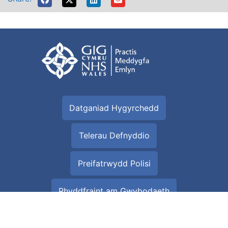
Datganiad Hygyrchedd
Telerau Defnyddio
Preifatrwydd Polisi
Rhyddfraint am Gwybodaeth
Gwybodaeth am y Cwcis