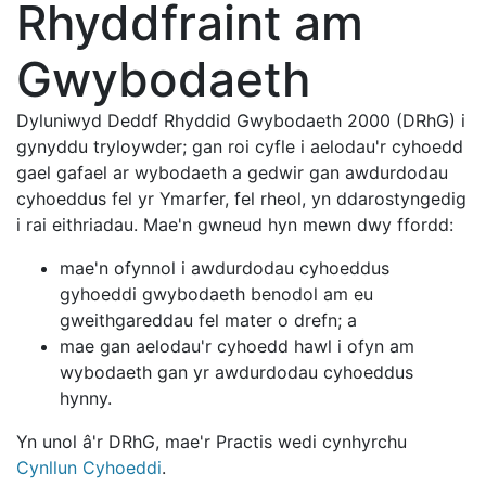
Rhyddfraint am
Gwybodaeth
Dyluniwyd Deddf Rhyddid Gwybodaeth 2000 (DRhG) i
gynyddu tryloywder; gan roi cyfle i aelodau'r cyhoedd
gael gafael ar wybodaeth a gedwir gan awdurdodau
cyhoeddus fel yr Ymarfer, fel rheol, yn ddarostyngedig
i rai eithriadau. Mae'n gwneud hyn mewn dwy ffordd:
mae'n ofynnol i awdurdodau cyhoeddus
gyhoeddi gwybodaeth benodol am eu
gweithgareddau fel mater o drefn; a
mae gan aelodau'r cyhoedd hawl i ofyn am
wybodaeth gan yr awdurdodau cyhoeddus
hynny.
Yn unol â'r DRhG, mae'r Practis wedi cynhyrchu
Cynllun Cyhoeddi
.