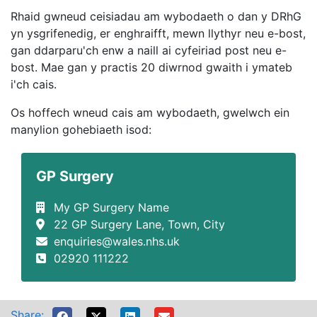
Rhaid gwneud ceisiadau am wybodaeth o dan y DRhG
yn ysgrifenedig, er enghraifft, mewn llythyr neu e-bost,
gan ddarparu'ch enw a naill ai cyfeiriad post neu e-
bost. Mae gan y practis 20 diwrnod gwaith i ymateb
i'ch cais.
Os hoffech wneud cais am wybodaeth, gwelwch ein
manylion gohebiaeth isod:
GP Surgery
My GP Surgery Name
22 GP Surgery Lane, Town, City
enquiries@wales.nhs.uk
02920 111222
Share: