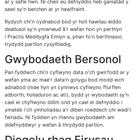
ar y safle hwn. Ni cheir eu defnyddio heb ganiatâd y
sawl sy'n berchen ar yr hawlfraint.
Rydych chi'n cydnabod bod yr holl hawliau eiddo
deallusol sy'n ymwneud â'r wefan hon yn perthyn
i Practis Meddygfa Emlyn a, phan fo'n berthnasol,
trydydd partïon cysylltiedig.
Gwybodaeth Bersonol
Pan fyddwch chi'n cyflwyno data o'ch gwirfodd ar y
wefan yma ac mae'r data'n golygu bod modd eich
adnabod (mae hyn yn cynnwys cyflwyno ffurflen
adborth, holiaduron ac ati), bydd yr wybodaeth sy'n
cael ei chyflwyno ddim ond yn cael ei defnyddio i
ymateb i'ch ymholiadau a'r diben roeddech chi wedi'i
fwriadu. Ni fyddwn yn rhannu gwybodaeth am
ddefnyddwyr y wefan â thrydydd partïon.
Diogelu rhag Firysau