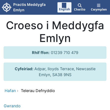
Neidio i'r prif gynnwy
Practis Meddygfa
English
Chwilio
Cwymplen
Emlyn
Croeso i Meddygfa
Emlyn
Rhif ffon:
01239 710 479
Cyfeiriad:
Adpar, lloyds Terrace, Newcastle
Emlyn, SA38 9NS
Hafan
›
Telerau Defnyddio
Gwrando