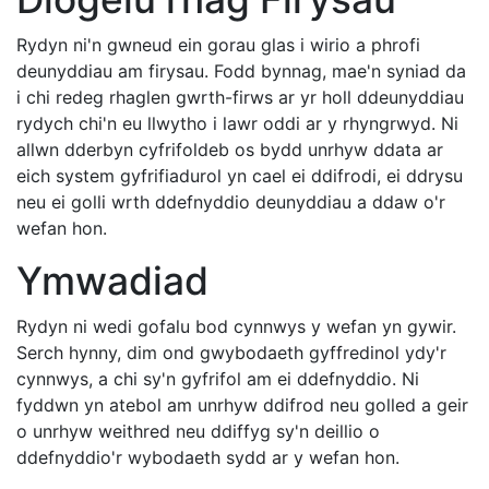
Rydyn ni'n gwneud ein gorau glas i wirio a phrofi
deunyddiau am firysau. Fodd bynnag, mae'n syniad da
i chi redeg rhaglen gwrth-firws ar yr holl ddeunyddiau
rydych chi'n eu llwytho i lawr oddi ar y rhyngrwyd. Ni
allwn dderbyn cyfrifoldeb os bydd unrhyw ddata ar
eich system gyfrifiadurol yn cael ei ddifrodi, ei ddrysu
neu ei golli wrth ddefnyddio deunyddiau a ddaw o'r
wefan hon.
Ymwadiad
Rydyn ni wedi gofalu bod cynnwys y wefan yn gywir.
Serch hynny, dim ond gwybodaeth gyffredinol ydy'r
cynnwys, a chi sy'n gyfrifol am ei ddefnyddio. Ni
fyddwn yn atebol am unrhyw ddifrod neu golled a geir
o unrhyw weithred neu ddiffyg sy'n deillio o
ddefnyddio'r wybodaeth sydd ar y wefan hon.