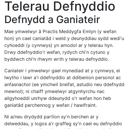
Telerau Defnyddio
Defnydd a Ganiateir
Mae ymwelwyr â Practis Meddygfa Emlyn (y wefan
hon) yn cael caniatâd i weld y deunyddiau sydd wedi'u
cyhoeddi (y cynnwys) yn amodol ar y telerau hyn.
Drwy ddefnyddio'r wefan, rydych chi'n cytuno y
byddwch chi'n rhwym wrth y telerau defnyddio.
Caniateir i ymwelwyr gael mynediad at y cynnwys, ei
lwytho i lawr a'i ddefnyddio at ddibenion personol ac
anfasnachol (ee ymchwil breifat, astudio neu ddefnydd
mewnol); ni chaiff ymwelwyr atgynhyrchu nac
ailgyhoeddi unrhyw ddeunydd o'r wefan hon heb
ganiatâd perchennog y wefan / hawlfraint.
Ni a/neu drydydd partïon sy'n berchen ar y
delweddau, y logos a'r graffeg sy'n cael eu defnyddio