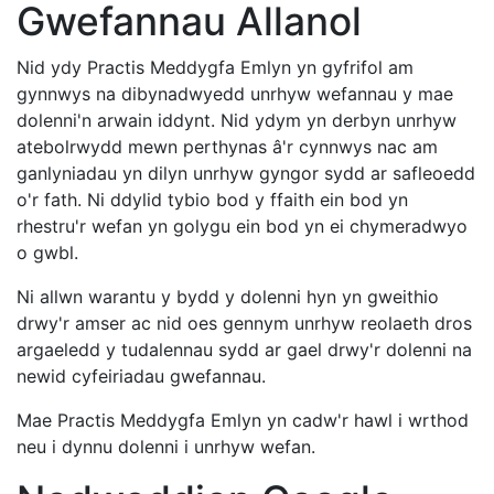
Gwefannau Allanol
Nid ydy Practis Meddygfa Emlyn yn gyfrifol am
gynnwys na dibynadwyedd unrhyw wefannau y mae
dolenni'n arwain iddynt. Nid ydym yn derbyn unrhyw
atebolrwydd mewn perthynas â'r cynnwys nac am
ganlyniadau yn dilyn unrhyw gyngor sydd ar safleoedd
o'r fath. Ni ddylid tybio bod y ffaith ein bod yn
rhestru'r wefan yn golygu ein bod yn ei chymeradwyo
o gwbl.
Ni allwn warantu y bydd y dolenni hyn yn gweithio
drwy'r amser ac nid oes gennym unrhyw reolaeth dros
argaeledd y tudalennau sydd ar gael drwy'r dolenni na
newid cyfeiriadau gwefannau.
Mae Practis Meddygfa Emlyn yn cadw'r hawl i wrthod
neu i dynnu dolenni i unrhyw wefan.