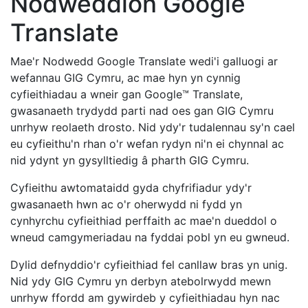
Nodweddion Google
Translate
Mae'r Nodwedd Google Translate wedi'i galluogi ar
wefannau GIG Cymru, ac mae hyn yn cynnig
cyfieithiadau a wneir gan Google™ Translate,
gwasanaeth trydydd parti nad oes gan GIG Cymru
unrhyw reolaeth drosto. Nid ydy'r tudalennau sy'n cael
eu cyfieithu'n rhan o'r wefan rydyn ni'n ei chynnal ac
nid ydynt yn gysylltiedig â pharth GIG Cymru.
Cyfieithu awtomataidd gyda chyfrifiadur ydy'r
gwasanaeth hwn ac o'r oherwydd ni fydd yn
cynhyrchu cyfieithiad perffaith ac mae'n dueddol o
wneud camgymeriadau na fyddai pobl yn eu gwneud.
Dylid defnyddio'r cyfieithiad fel canllaw bras yn unig.
Nid ydy GIG Cymru yn derbyn atebolrwydd mewn
unrhyw ffordd am gywirdeb y cyfieithiadau hyn nac